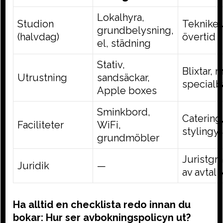
Lokalhyra,
Studion
Tekniker
grundbelysning,
(halvdag)
övertid
el, städning
Stativ,
Blixtar, 
Utrustning
sandsäckar,
special
Apple boxes
Sminkbord,
Catering,
Faciliteter
WiFi,
stylingy
grundmöbler
Juristgr
Juridik
—
av avtal 
Ha alltid en checklista redo innan du
bokar: Hur ser avbokningspolicyn ut?