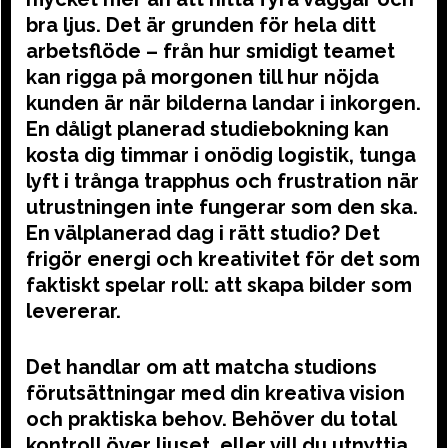
bra ljus. Det är grunden för hela ditt
arbetsflöde – från hur smidigt teamet
kan rigga på morgonen till hur nöjda
kunden är när bilderna landar i inkorgen.
En dåligt planerad studiebokning kan
kosta dig timmar i onödig logistik, tunga
lyft i trånga trapphus och frustration när
utrustningen inte fungerar som den ska.
En välplanerad dag i rätt studio? Det
frigör energi och kreativitet för det som
faktiskt spelar roll: att skapa bilder som
levererar.
Det handlar om att matcha studions
förutsättningar med din kreativa vision
och praktiska behov. Behöver du total
kontroll över ljuset, eller vill du utnyttja