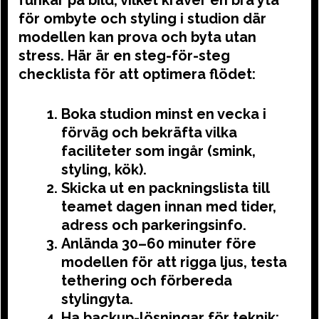
funkar på bild, vilket kräver en bra yta
för ombyte och styling i studion där
modellen kan prova och byta utan
stress. Här är en steg-för-steg
checklista för att optimera flödet:
Boka studion minst en vecka i
förväg och bekräfta vilka
faciliteter som ingår (smink,
styling, kök).
Skicka ut en packningslista till
teamet dagen innan med tider,
adress och parkeringsinfo.
Anlända 30–60 minuter före
modellen för att rigga ljus, testa
tethering och förbereda
stylingyta.
Ha backup-lösningar för teknik: