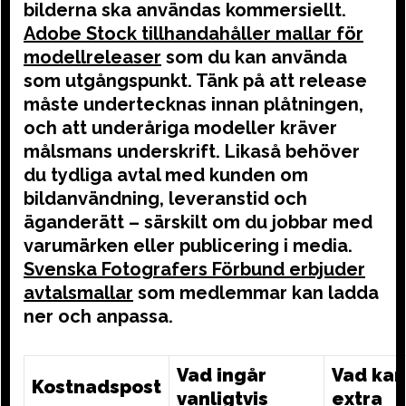
bilderna ska användas kommersiellt.
Adobe Stock tillhandahåller mallar för
modellreleaser
som du kan använda
som utgångspunkt. Tänk på att release
måste undertecknas innan plåtningen,
och att underåriga modeller kräver
målsmans underskrift. Likaså behöver
du tydliga avtal med kunden om
bildanvändning, leveranstid och
äganderätt – särskilt om du jobbar med
varumärken eller publicering i media.
Svenska Fotografers Förbund erbjuder
avtalsmallar
som medlemmar kan ladda
ner och anpassa.
Vad ingår
Vad kan
Kostnadspost
vanligtvis
extra